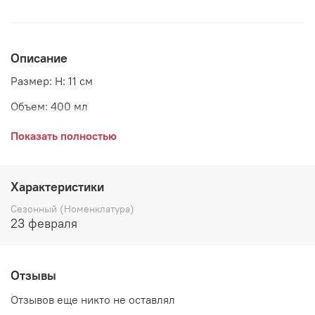
Описание
Размер: H: 11 см
Объем: 400 мл
Материал: стекло
Показать полностью
Страна: Дания
Производитель: GreenGate
Характеристики
Сезонный (Номенклатура)
23 февраля
Отзывы
Отзывов еще никто не оставлял