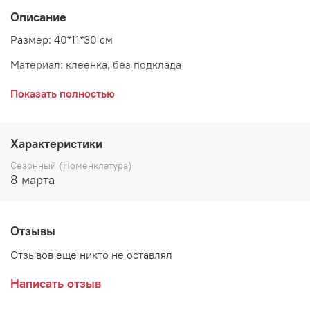
Описание
Размер: 40*11*30 см
Материал: клеенка, без подклада
Страна: Дания
Показать полностью
Сумка Audrey grey в сером цвете с традиционным
Характеристики
цветочным рисунком. Вместительная сумка средних
Сезонный (Номенклатура)
размеров с наружным карманом и удобными ручками
8 марта
идеальна для того, чтобы совершать покупки или брать
ее на пляж.
Отзывы
Отзывов еще никто не оставлял
Написать отзыв