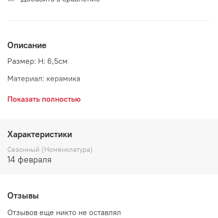
Описание
Размер: H: 6,5см
Материал: керамика
Страна: Дания
Показать полностью
Производитель: GreenGate
Характеристики
Сезонный (Номенклатура)
14 февраля
Отзывы
Отзывов еще никто не оставлял