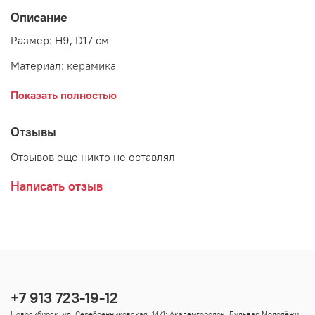
Описание
Размер: H9, D17 см
Материал: керамика
Страна: Дания
Показать полностью
Производитель: GreenGate
Отзывы
Отзывов еще никто не оставлял
Написать отзыв
+7 913 723-19-12
Новосибирск, ул. Серебренниковская, 14/1; Академгородок, Бульвар Молодёжи,