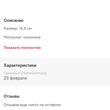
Описание
Размер: 15,5 см
Материал: керамика
Страна: Дания
Показать полностью
Керамическая чайная ложка из коллекции посуды Ziggy.
Характеристики
Ложка безупречного высочайшего качества. Такая
Сезонный (Номенклатура)
ложка прослужит Вам не один десяток лет. Принт
23 февраля
зигзаг, в виде ломаных горизонтальных линий
серебристого и молочного цвета добавит стильный
акцент в интерьер Вашей кухни.
Отзывы
Отзывов еще никто не оставлял