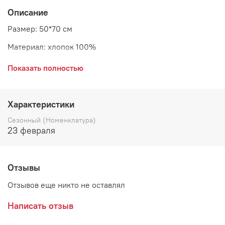
Описание
Размер: 50*70 см
Материал: хлопок 100%
Страна: Дания
Показать полностью
Кухонное полотенце Oona dark grey от датской марки
Характеристики
GreenGate выполнено из качественного 100% хлопка.
Сезонный (Номенклатура)
Классический цветочный орнамент на фоне теплого
23 февраля
серого цвета делает полотенце уместным на любой
кухне.
Отзывы
Отзывов еще никто не оставлял
Написать отзыв