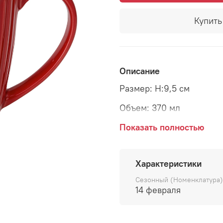
Купить 
Описание
Размер: H:9,5 см
Объем: 370 мл
Материал: керамика
Показать полностью
Страна: Дания
Характеристики
Производитель: GreenGa
Сезонный (Номенклатура)
14 февраля