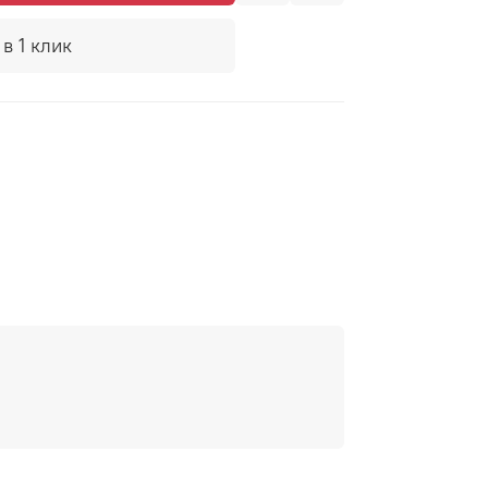
в 1 клик
te