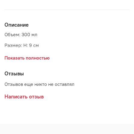
Описание
Объем: 300 мл
Размер: H: 9 см
Материал: фарфор
Показать полностью
Страна: Дания
Отзывы
Производитель: GreenGate
Отзывов еще никто не оставлял
Написать отзыв