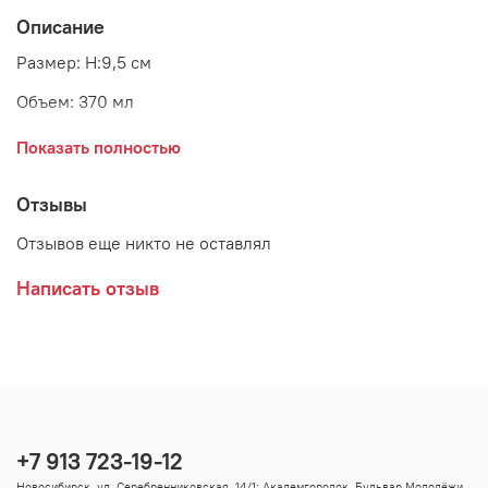
Описание
Размер: H:9,5 см
Объем: 370 мл
Материал: керамика
Показать полностью
Страна: Дания
Отзывы
Производитель: GreenGate
Отзывов еще никто не оставлял
Написать отзыв
+7 913 723-19-12
Новосибирск, ул. Серебренниковская, 14/1; Академгородок, Бульвар Молодёжи,