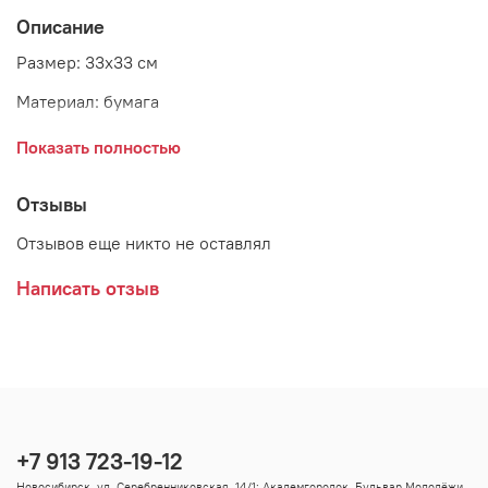
Описание
Размер: 33х33 см
Материал: бумага
Цвет: чёрный
Показать полностью
Страна: Дания
Отзывы
Производитель: GreenGate
Отзывов еще никто не оставлял
Написать отзыв
+7 913 723-19-12
Новосибирск, ул. Серебренниковская, 14/1; Академгородок, Бульвар Молодёжи,